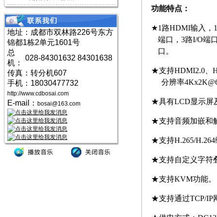
功能特点：
★
1
路
HDMI
输入，
地址：成都市双林路226号东方
端口，
3
路
I/O
端
锦都1栋2单元1601号
口。
总
028-84301632 84301638
机：
★支持
HDMI2.0
、
传真：转分机607
分辨率
4Kx2K@
手机：18030477732
http://www.cdbosai.com
★具有
LCD
显示屏
E-mail：
bosai@163.com
★支持音频加嵌和
★支持
H.265/H.264
★支持自定义字符
★支持
KVM
功能。
★支持通过
TCP/IP